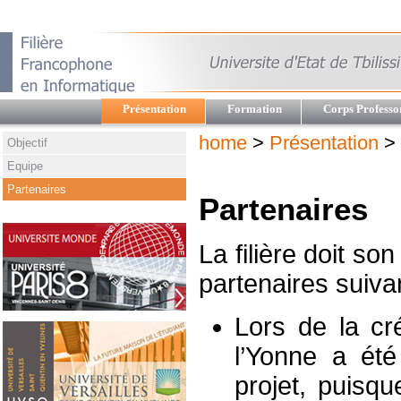
Présentation
Formation
Corps Professo
home
>
Présentation
> 
Objectif
Equipe
Partenaires
Partenaires
La filière doit so
partenaires suivan
Lors de la cré
l’Yonne a été
projet, puisq