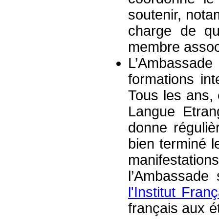
soutenir, nota
charge de qu
membre associ
L’Ambassade
formations in
Tous les ans, 
Langue Etrang
donne réguliè
bien terminé l
manifestation
l’Ambassade 
l'Institut Fra
français aux ét