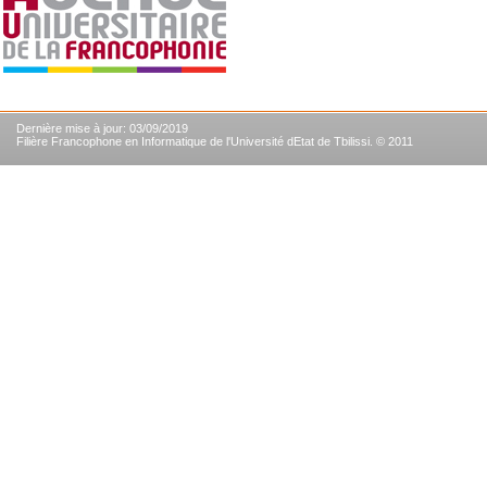
Dernière mise à jour: 03/09/2019
Filière Francophone en Informatique de l'Université dEtat de Tbilissi. © 2011