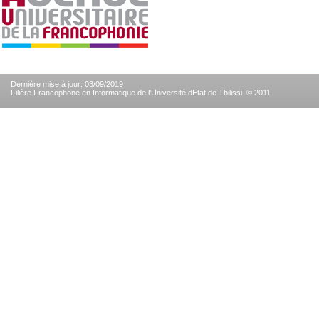
Dernière mise à jour: 03/09/2019
Filière Francophone en Informatique de l'Université dEtat de Tbilissi. © 2011