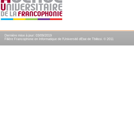
Dernière mise à jour: 03/09/2019
Filière Francophone en Informatique de l'Université dEtat de Tbilissi. © 2011