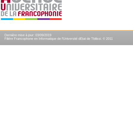
Dernière mise à jour: 03/09/2019
Filière Francophone en Informatique de l'Université dEtat de Tbilissi. © 2011