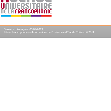
Dernière mise à jour: 03/09/2019
Filière Francophone en Informatique de l'Université dEtat de Tbilissi. © 2011