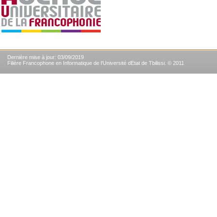
Dernière mise à jour: 03/09/2019
Filière Francophone en Informatique de l'Université dEtat de Tbilissi. © 2011