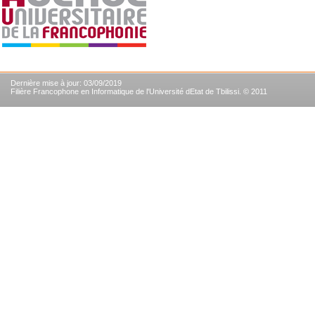
Dernière mise à jour: 03/09/2019
Filière Francophone en Informatique de l'Université dEtat de Tbilissi. © 2011