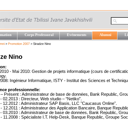
mation
Corps Professoral
Evénements
Alumni
Li
mni
>
Promotion 2007
> Siradze Nino
dze Nino
on:
2010 - Mai 2010: Gestion de projets informatique (cours de certifica
ogy.
008: Ingénieur Informatique, ISTY - Institut des Sciences et Techniq
nce professionnelle:
 – Présent : Administrateur de base de données, Bank Republic, Gro
- 02.2013 : Directeur, Web studio – “Netiko”.
 - 12.2012 : Administrateur SAP Basis, LLC "Caucasus Online".
- 12.2011 : Administrateur des Application Bancaire, Banque Republ
 - 03.2010 : Administrateur de base de données, Bank Republic, Gro
- 11.2008 : Spécialiste I.T. Help-Desk, Banque Republic, Groupe Soc