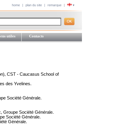
home
|
plan du site
|
remarque
|
▾
ens utiles
Contacts
tion), CST - Caucasus School of
ues des Yvelines.
upe Société Générale.
ic, Groupe Société Générale.
upe Société Générale.
iété Générale.