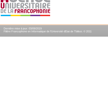
Dernière mise à jour: 03/09/2019
Filière Francophone en Informatique de l'Université dEtat de Tbilissi. © 2011