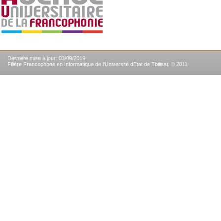
Dernière mise à jour: 03/09/2019
Filière Francophone en Informatique de l'Université dEtat de Tbilissi. © 2011