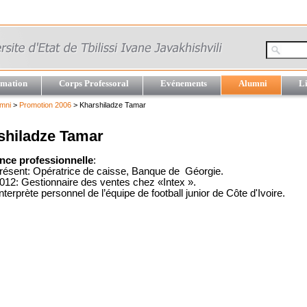
mation
Corps Professoral
Evénements
Alumni
Li
mni
>
Promotion 2006
> Kharshiladze Tamar
shiladze Tamar
nce professionnelle
:
présent: Opératrice de caisse, Banque de Géorgie.
012: Gestionnaire des ventes chez «Intex ».
nterprète personnel de l’équipe de football junior de Côte d'Ivoire.