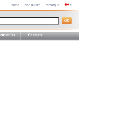
home
|
plan du site
|
remarque
|
▾
ens utiles
Contacts